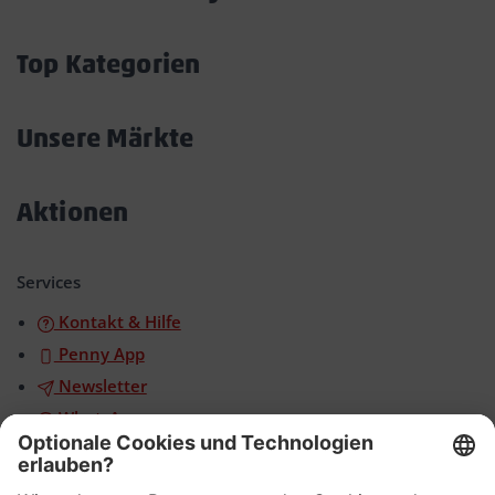
Akkordeon
öffnen/schließen
Top Kategorien
Akkordeon
öffnen/schließen
Unsere Märkte
Akkordeon
öffnen/schließen
Aktionen
Akkordeon
öffnen/schließen
Services
Kontakt & Hilfe
Penny App
Newsletter
WhatsApp
App