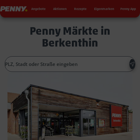
Seku
Penny
Angebote
Aktionen
Rezepte
Eigenmarken
Penny App
Penny Märkte in
Berkenthin