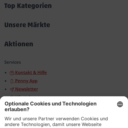
öffnen/schließen
Top Kategorien
Akkordeon
öffnen/schließen
Unsere Märkte
Akkordeon
öffnen/schließen
Aktionen
Akkordeon
öffnen/schließen
Services
Kontakt & Hilfe
Penny App
Newsletter
WhatsApp
App