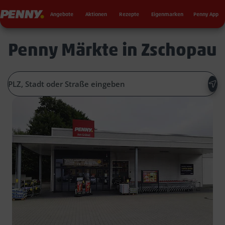
Seku
Penny
Angebote
Aktionen
Rezepte
Eigenmarken
Penny App
Penny Märkte in Zschopau