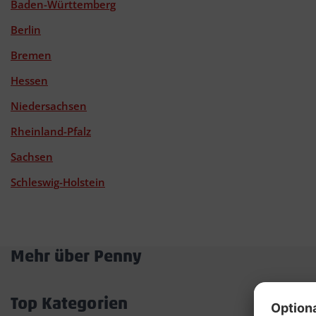
Baden-Württemberg
Berlin
Bremen
Hessen
Niedersachsen
Rheinland-Pfalz
Sachsen
Schleswig-Holstein
Mehr über Penny
Akkordeon
öffnen/schließen
Top Kategorien