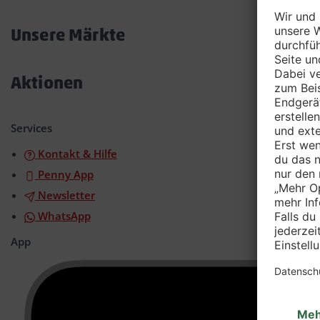
Akkordeon
öffnen/schließen
Unsere Märkte
Akkordeon
öffnen/schließen
Aktionen
Akkordeon
öffnen/schließen
Services
Kontakt & Hilfe
Penny App
Newsletter
WhatsApp
App