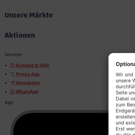
Akkordeon
öffnen/schließen
Unsere Märkte
Akkordeon
öffnen/schließen
Aktionen
Akkordeon
öffnen/schließen
Services
Kontakt & Hilfe
Penny App
Newsletter
WhatsApp
App