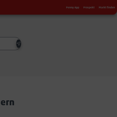
Sekundärnavigation
Penny App
Prospekt
Markt finden
dern