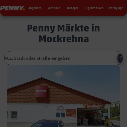
Seku
Penny
Angebote
Aktionen
Rezepte
Eigenmarken
Penny App
Penny Märkte in
Mockrehna