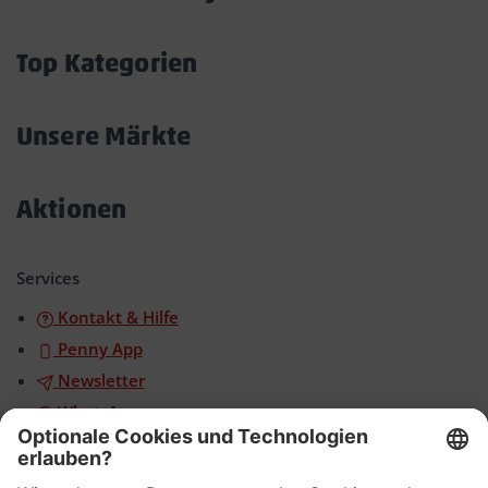
Akkordeon
öffnen/schließen
Top Kategorien
Akkordeon
öffnen/schließen
Unsere Märkte
Akkordeon
öffnen/schließen
Aktionen
Akkordeon
öffnen/schließen
Services
Kontakt & Hilfe
Penny App
Newsletter
WhatsApp
App