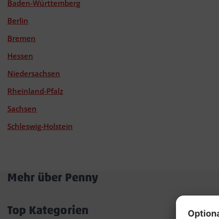
Baden-Württemberg
Berlin
Bremen
Hessen
Niedersachsen
Rheinland-Pfalz
Sachsen
Schleswig-Holstein
Mehr über Penny
Akkordeon
öffnen/schließen
Top Kategorien