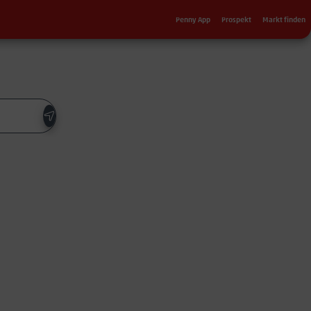
Sekundärnavigation
Penny App
Prospekt
Markt finden
g