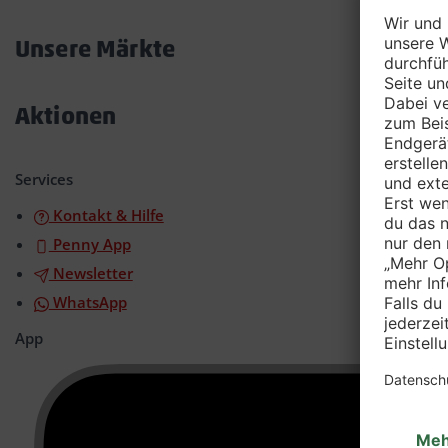
Akkordeon
öffnen/schließen
Unsere Märkte
Akkordeon
öffnen/schließen
Aktionen
Akkordeon
öffnen/schließen
Services
Kontakt & Hilfe
Penny App
Newsletter
WhatsApp
App