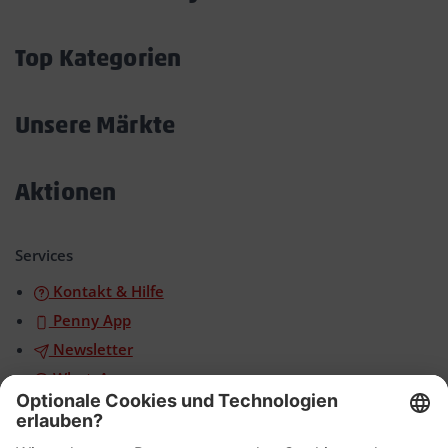
Akkordeon
öffnen/schließen
Top Kategorien
Akkordeon
öffnen/schließen
Unsere Märkte
Akkordeon
öffnen/schließen
Aktionen
Akkordeon
öffnen/schließen
Services
Kontakt & Hilfe
Penny App
Newsletter
WhatsApp
App