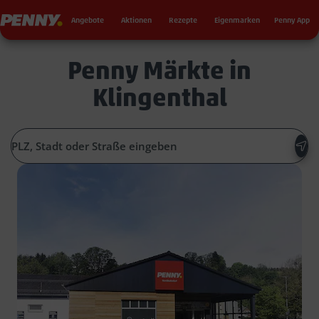
Seku
Penny
Angebote
Aktionen
Rezepte
Eigenmarken
Penny App
Penny Märkte in
Klingenthal