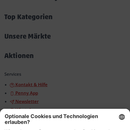
Akkordeon
öffnen/schließen
Top Kategorien
Akkordeon
öffnen/schließen
Unsere Märkte
Akkordeon
öffnen/schließen
Aktionen
Akkordeon
öffnen/schließen
Services
Kontakt & Hilfe
Penny App
Newsletter
WhatsApp
App