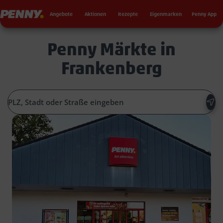
Seku
Penny
Angebote
Aktionen
Rezepte
Eigenmarken
Penny App
Penny Märkte in
Frankenberg