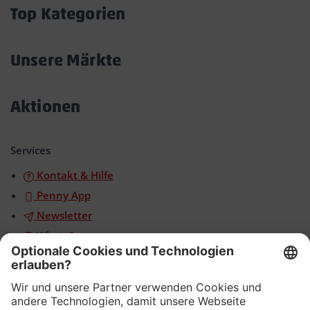
öffnen/schließen
Top Kategorien
Akkordeon
öffnen/schließen
Unsere Märkte
Akkordeon
öffnen/schließen
Aktionen
Akkordeon
öffnen/schließen
Services
Kontakt & Hilfe
Penny App
Newsletter
WhatsApp
App