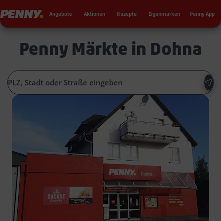
Seku
Penny
Angebote
Aktionen
Rezepte
Eigenmarken
Penny App
Penny Märkte in Dohna