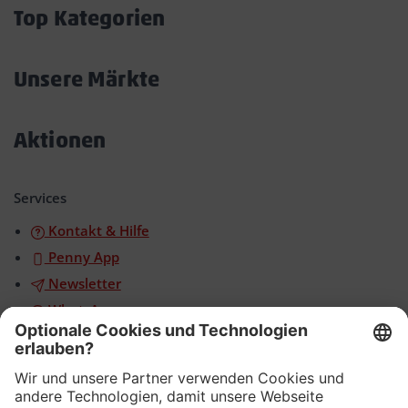
öffnen/schließen
Top Kategorien
Akkordeon
öffnen/schließen
Unsere Märkte
Akkordeon
öffnen/schließen
Aktionen
Akkordeon
öffnen/schließen
Services
Kontakt & Hilfe
Penny App
Newsletter
WhatsApp
App