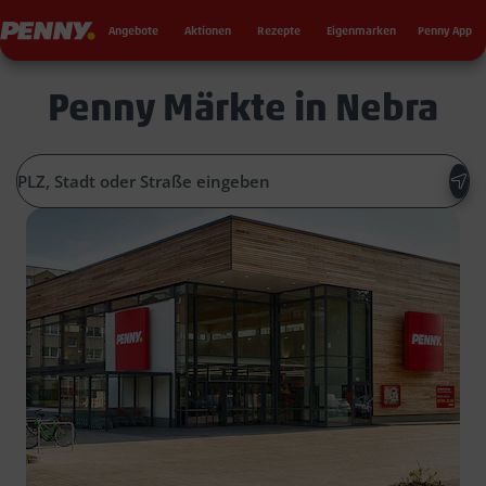
Seku
Penny
Angebote
Aktionen
Rezepte
Eigenmarken
Penny App
Penny Märkte in Nebra