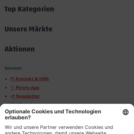
öffnen/schließen
Top Kategorien
Akkordeon
öffnen/schließen
Unsere Märkte
Akkordeon
öffnen/schließen
Aktionen
Akkordeon
öffnen/schließen
Services
Kontakt & Hilfe
Penny App
Newsletter
WhatsApp
App