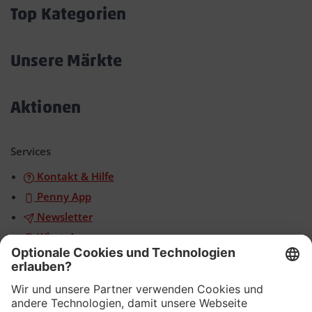
öffnen/schließen
Top Kategorien
Akkordeon
öffnen/schließen
Unsere Märkte
Akkordeon
öffnen/schließen
Aktionen
Akkordeon
öffnen/schließen
Services
Kontakt & Hilfe
Penny App
Newsletter
WhatsApp
App