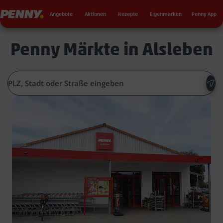
Seku
Penny
Angebote
Aktionen
Rezepte
Eigenmarken
Penny App
Penny Märkte in Alsleben