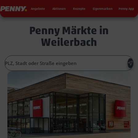
Seku
Penny
Angebote
Aktionen
Rezepte
Eigenmarken
Penny App
Penny Märkte in
Weilerbach