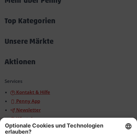
Mehr über Penny
Akkordeon
öffnen/schließen
Top Kategorien
Akkordeon
öffnen/schließen
Unsere Märkte
Akkordeon
öffnen/schließen
Aktionen
Akkordeon
öffnen/schließen
Services
Kontakt & Hilfe
Penny App
Newsletter
WhatsApp
App