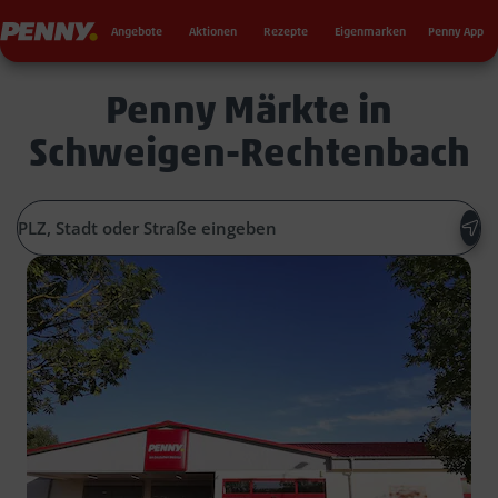
Seku
Penny
Angebote
Aktionen
Rezepte
Eigenmarken
Penny App
Penny Märkte in
Schweigen-Rechtenbach