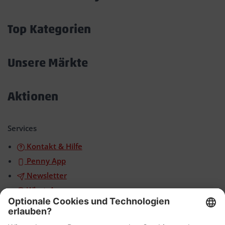
Akkordeon
öffnen/schließen
Top Kategorien
Akkordeon
öffnen/schließen
Unsere Märkte
Akkordeon
öffnen/schließen
Aktionen
Akkordeon
öffnen/schließen
Services
Kontakt & Hilfe
Penny App
Newsletter
WhatsApp
App