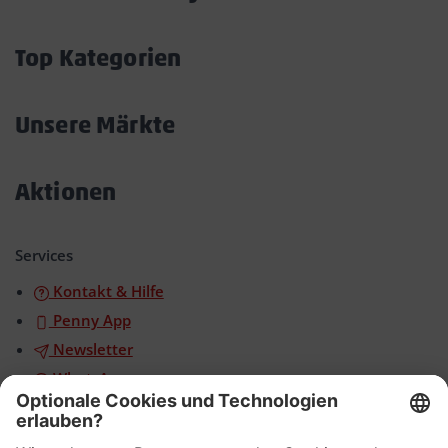
Akkordeon
öffnen/schließen
Top Kategorien
Akkordeon
öffnen/schließen
Unsere Märkte
Akkordeon
öffnen/schließen
Aktionen
Akkordeon
öffnen/schließen
Services
Kontakt & Hilfe
Penny App
Newsletter
WhatsApp
App