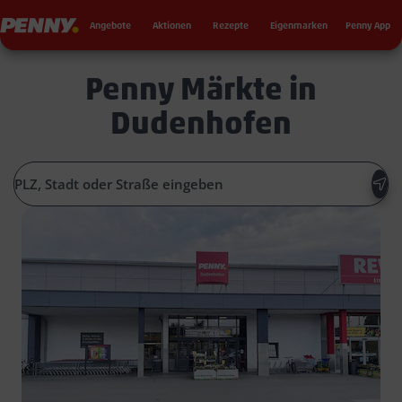
Seku
Penny
Angebote
Aktionen
Rezepte
Eigenmarken
Penny App
Penny Märkte in
Dudenhofen