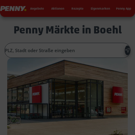
Seku
Penny
Angebote
Aktionen
Rezepte
Eigenmarken
Penny App
Penny Märkte in Boehl