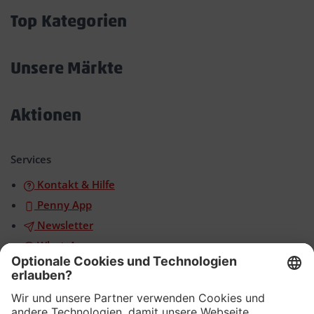
öffnen/schließen
Top Kategorien
Akkordeon
öffnen/schließen
Unsere Märkte
Akkordeon
öffnen/schließen
Aktionen
Akkordeon
öffnen/schließen
Services
Kontakt & Hilfe
Penny App
Newsletter
WhatsApp
App