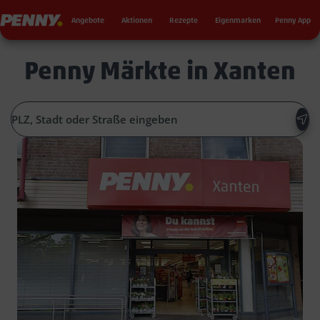
Seku
Penny
Angebote
Aktionen
Rezepte
Eigenmarken
Penny App
Penny Märkte in Xanten