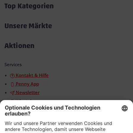
öffnen/schließen
Top Kategorien
Akkordeon
öffnen/schließen
Unsere Märkte
Akkordeon
öffnen/schließen
Aktionen
Akkordeon
öffnen/schließen
Services
Kontakt & Hilfe
Penny App
Newsletter
WhatsApp
App