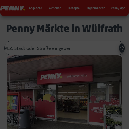
Seku
Penny
Angebote
Aktionen
Rezepte
Eigenmarken
Penny App
Penny Märkte in Wülfrath