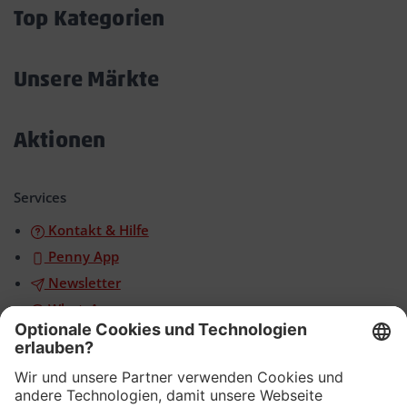
öffnen/schließen
Top Kategorien
Akkordeon
öffnen/schließen
Unsere Märkte
Akkordeon
öffnen/schließen
Aktionen
Akkordeon
öffnen/schließen
Services
Kontakt & Hilfe
Penny App
Newsletter
WhatsApp
App