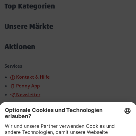
öffnen/schließen
Top Kategorien
Akkordeon
öffnen/schließen
Unsere Märkte
Akkordeon
öffnen/schließen
Aktionen
Akkordeon
öffnen/schließen
Services
Kontakt & Hilfe
Penny App
Newsletter
WhatsApp
App