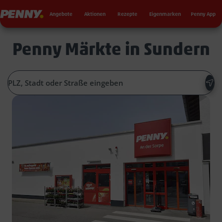
Seku
Penny
Angebote
Aktionen
Rezepte
Eigenmarken
Penny App
Penny Märkte in Sundern