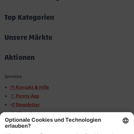
Akkordeon
öffnen/schließen
Top Kategorien
Akkordeon
öffnen/schließen
Unsere Märkte
Akkordeon
öffnen/schließen
Aktionen
Akkordeon
öffnen/schließen
Services
Kontakt & Hilfe
Penny App
Newsletter
WhatsApp
App