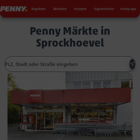
Seku
Penny
Angebote
Aktionen
Rezepte
Eigenmarken
Penny App
Penny Märkte in
Sprockhoevel