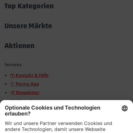
öffnen/schließen
Top Kategorien
Akkordeon
öffnen/schließen
Unsere Märkte
Akkordeon
öffnen/schließen
Aktionen
Akkordeon
öffnen/schließen
Services
Kontakt & Hilfe
Penny App
Newsletter
WhatsApp
App