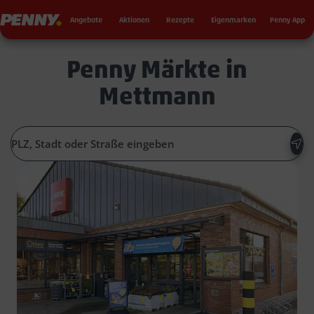
Seku
Penny
Angebote
Aktionen
Rezepte
Eigenmarken
Penny App
Penny Märkte in
Mettmann