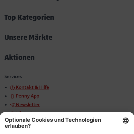
Akkordeon
öffnen/schließen
Top Kategorien
Akkordeon
öffnen/schließen
Unsere Märkte
Akkordeon
öffnen/schließen
Aktionen
Akkordeon
öffnen/schließen
Services
Kontakt & Hilfe
Penny App
Newsletter
WhatsApp
App