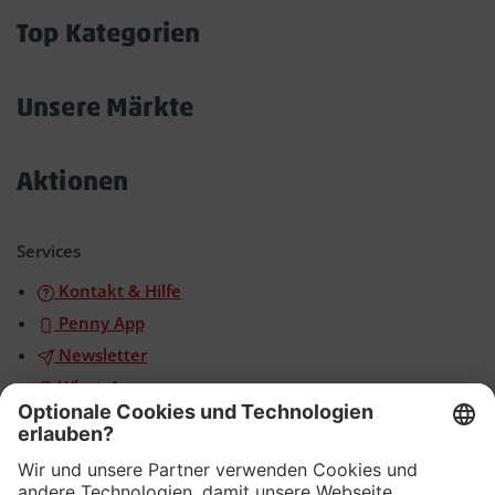
öffnen/schließen
Top Kategorien
Akkordeon
öffnen/schließen
Unsere Märkte
Akkordeon
öffnen/schließen
Aktionen
Akkordeon
öffnen/schließen
Services
Kontakt & Hilfe
Penny App
Newsletter
WhatsApp
App