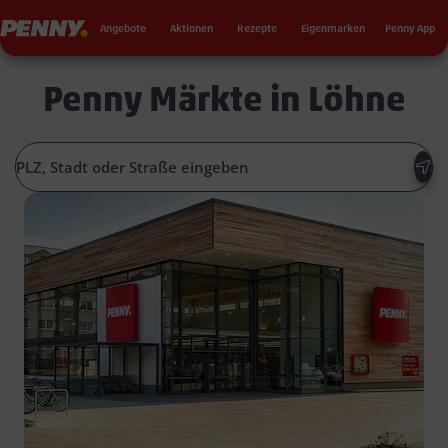
Seku
Penny
Angebote
Aktionen
Rezepte
Eigenmarken
Penny App
Penny Märkte in Löhne