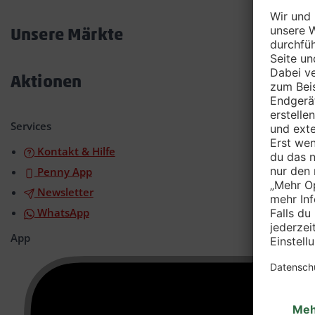
Akkordeon
öffnen/schließen
Unsere Märkte
Akkordeon
öffnen/schließen
Aktionen
Akkordeon
öffnen/schließen
Services
Kontakt & Hilfe
Penny App
Newsletter
WhatsApp
App