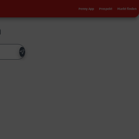
Sekundärnavigation
Penny App
Prospekt
Markt finden
n