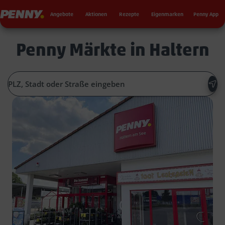
Seku
Penny
Angebote
Aktionen
Rezepte
Eigenmarken
Penny App
Penny Märkte in Haltern