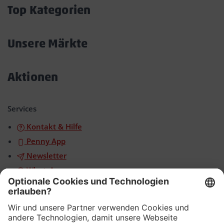
öffnen/schließen
Top Kategorien
Akkordeon
öffnen/schließen
Unsere Märkte
Akkordeon
öffnen/schließen
Aktionen
Akkordeon
öffnen/schließen
Services
Kontakt & Hilfe
Penny App
Newsletter
WhatsApp
App