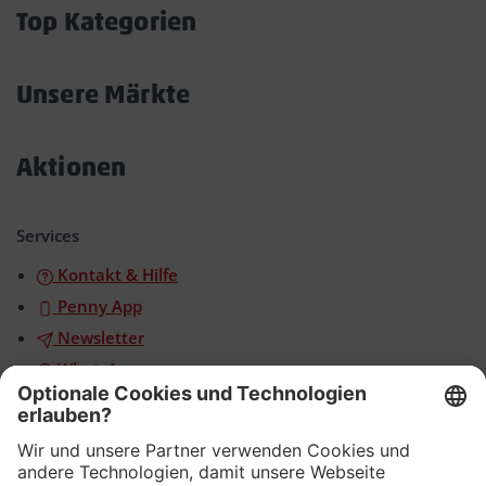
öffnen/schließen
Top Kategorien
Akkordeon
öffnen/schließen
Unsere Märkte
Akkordeon
öffnen/schließen
Aktionen
Akkordeon
öffnen/schließen
Services
Kontakt & Hilfe
Penny App
Newsletter
WhatsApp
App