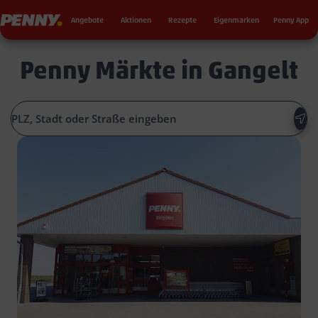
Seku
Penny
Angebote
Aktionen
Rezepte
Eigenmarken
Penny App
Penny Märkte in Gangelt