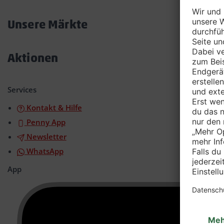
Akkordeon
öffnen/schließen
Unsere Märkte
Akkordeon
öffnen/schließen
Aktionen
Akkordeon
öffnen/schließen
Services
Kontakt & Hilfe
Penny App
Newsletter
WhatsApp
App