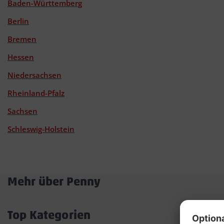
Baden-Württemberg
Berlin
Bremen
Hessen
Niedersachsen
Rheinland-Pfalz
Sachsen
Schleswig-Holstein
Mehr über Penny
Akkordeon
öffnen/schließen
Top Kategorien