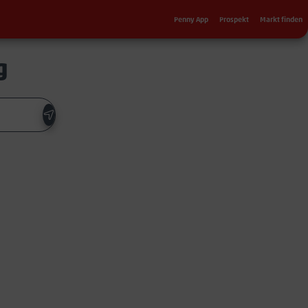
Sekundärnavigation
Penny App
Prospekt
Markt finden
g