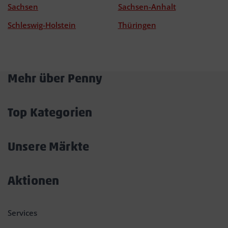
Sachsen
Sachsen-Anhalt
Schleswig-Holstein
Thüringen
Mehr über Penny
Akkordeon
öffnen/schließen
Top Kategorien
Akkordeon
öffnen/schließen
Unsere Märkte
Akkordeon
öffnen/schließen
Aktionen
Akkordeon
öffnen/schließen
Services