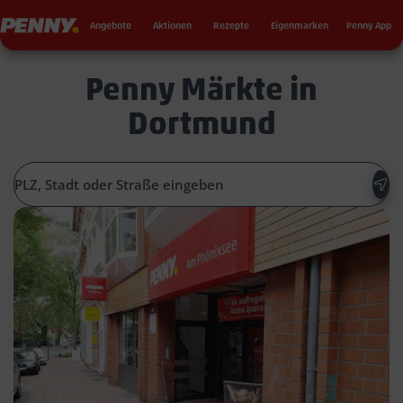
Seku
Penny
Angebote
Aktionen
Rezepte
Eigenmarken
Penny App
Penny Märkte in
Dortmund