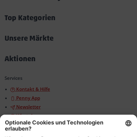
Akkordeon
öffnen/schließen
Top Kategorien
Akkordeon
öffnen/schließen
Unsere Märkte
Akkordeon
öffnen/schließen
Aktionen
Akkordeon
öffnen/schließen
Services
Kontakt & Hilfe
Penny App
Newsletter
WhatsApp
App