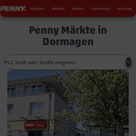
Seku
Penny
Angebote
Aktionen
Rezepte
Eigenmarken
Penny App
Penny Märkte in
Dormagen