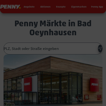
Seku
Penny
Angebote
Aktionen
Rezepte
Eigenmarken
Penny App
Penny Märkte in Bad
Oeynhausen