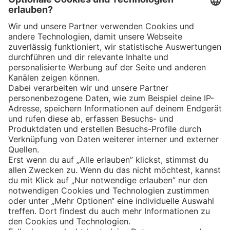
App
Eishockey