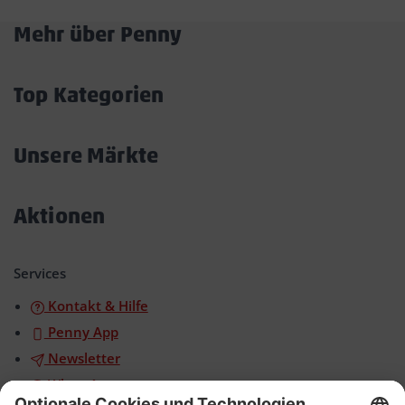
Mehr über Penny
Akkordeon
öffnen/schließen
Top Kategorien
Akkordeon
öffnen/schließen
Unsere Märkte
Akkordeon
öffnen/schließen
Aktionen
Akkordeon
öffnen/schließen
Services
Kontakt & Hilfe
Penny App
Newsletter
WhatsApp