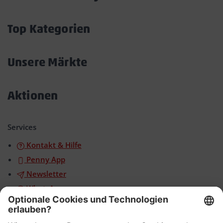
Akkordeon
öffnen/schließen
Top Kategorien
Akkordeon
öffnen/schließen
Unsere Märkte
Akkordeon
öffnen/schließen
Aktionen
Akkordeon
öffnen/schließen
Services
Kontakt & Hilfe
Penny App
Newsletter
WhatsApp
App