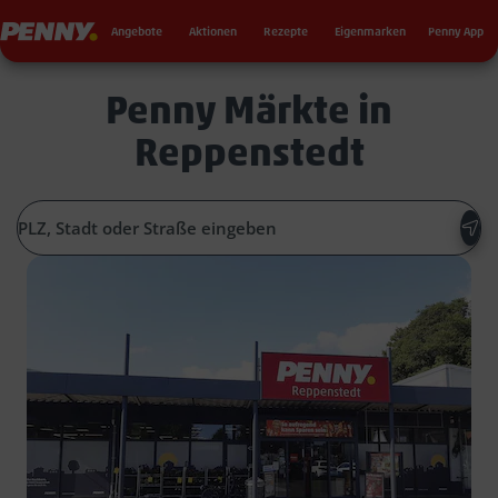
Seku
Penny
Angebote
Aktionen
Rezepte
Eigenmarken
Penny App
Penny Märkte in
Reppenstedt