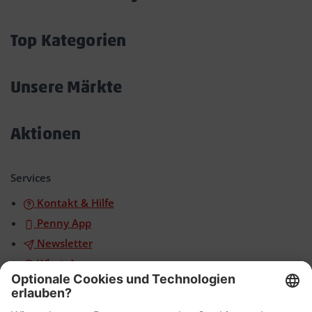
Akkordeon
öffnen/schließen
Top Kategorien
Akkordeon
öffnen/schließen
Unsere Märkte
Akkordeon
öffnen/schließen
Aktionen
Akkordeon
öffnen/schließen
Services
Kontakt & Hilfe
Penny App
Newsletter
WhatsApp
App