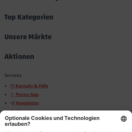
Akkordeon
öffnen/schließen
Top Kategorien
Akkordeon
öffnen/schließen
Unsere Märkte
Akkordeon
öffnen/schließen
Aktionen
Akkordeon
öffnen/schließen
Services
Kontakt & Hilfe
Penny App
Newsletter
WhatsApp
App