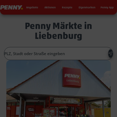
Seku
Penny
Angebote
Aktionen
Rezepte
Eigenmarken
Penny App
Penny Märkte in
Liebenburg