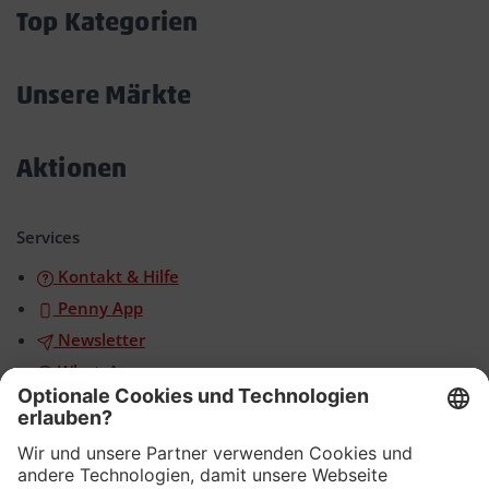
öffnen/schließen
Top Kategorien
Akkordeon
öffnen/schließen
Unsere Märkte
Akkordeon
öffnen/schließen
Aktionen
Akkordeon
öffnen/schließen
Services
Kontakt & Hilfe
Penny App
Newsletter
WhatsApp
App