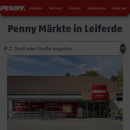
Seku
Penny
Angebote
Aktionen
Rezepte
Eigenmarken
Penny App
Penny Märkte in Leiferde