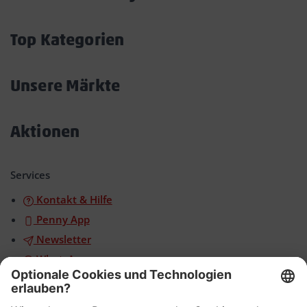
Akkordeon
öffnen/schließen
Top Kategorien
Akkordeon
öffnen/schließen
Unsere Märkte
Akkordeon
öffnen/schließen
Aktionen
Akkordeon
öffnen/schließen
Services
Kontakt & Hilfe
Penny App
Newsletter
WhatsApp
App