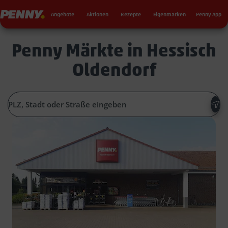
Seku
Penny
Angebote
Aktionen
Rezepte
Eigenmarken
Penny App
Penny Märkte in Hessisch
Oldendorf