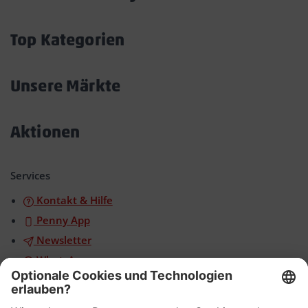
Akkordeon
öffnen/schließen
Top Kategorien
Akkordeon
öffnen/schließen
Unsere Märkte
Akkordeon
öffnen/schließen
Aktionen
Akkordeon
öffnen/schließen
Services
Kontakt & Hilfe
Penny App
Newsletter
WhatsApp
App