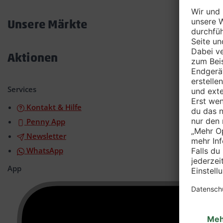
Akkordeon
öffnen/schließen
Unsere Märkte
Akkordeon
öffnen/schließen
Aktionen
Akkordeon
öffnen/schließen
Services
Kontakt & Hilfe
Penny App
Newsletter
WhatsApp
App