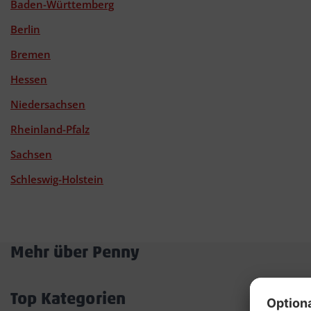
Baden-Württemberg
Berlin
Bremen
Hessen
Niedersachsen
Rheinland-Pfalz
Sachsen
Schleswig-Holstein
Mehr über Penny
Akkordeon
öffnen/schließen
Top Kategorien