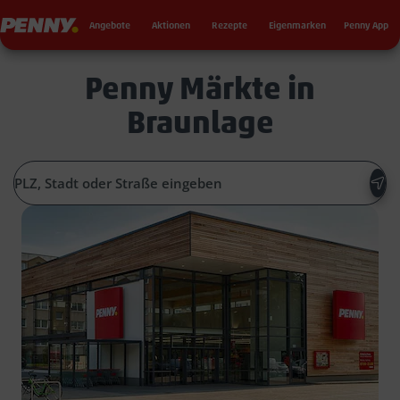
Seku
Penny
Angebote
Aktionen
Rezepte
Eigenmarken
Penny App
Penny Märkte in
Braunlage