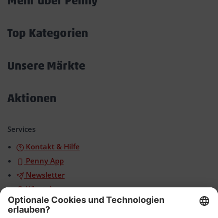
Mehr über Penny
Akkordeon
öffnen/schließen
Top Kategorien
Akkordeon
öffnen/schließen
Unsere Märkte
Akkordeon
öffnen/schließen
Aktionen
Akkordeon
öffnen/schließen
Services
Kontakt & Hilfe
Penny App
Newsletter
WhatsApp
App