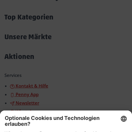
Akkordeon
öffnen/schließen
Top Kategorien
Akkordeon
öffnen/schließen
Unsere Märkte
Akkordeon
öffnen/schließen
Aktionen
Akkordeon
öffnen/schließen
Services
Kontakt & Hilfe
Penny App
Newsletter
WhatsApp
App