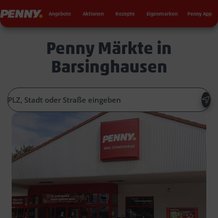
Seku
Penny
Angebote
Aktionen
Rezepte
Eigenmarken
Penny App
Penny Märkte in
Barsinghausen