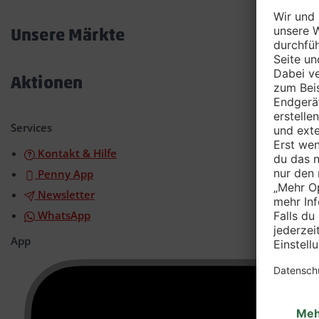
Akkordeon
öffnen/schließen
Unsere Märkte
Akkordeon
öffnen/schließen
Aktionen
Akkordeon
öffnen/schließen
Services
Kontakt & Hilfe
Penny App
Newsletter
WhatsApp
App