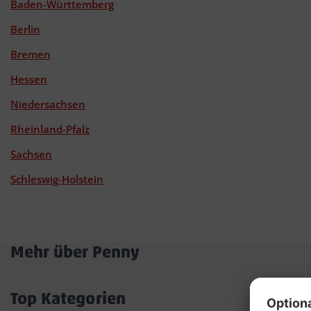
Baden-Württemberg
Berlin
Bremen
Hessen
Niedersachsen
Rheinland-Pfalz
Sachsen
Schleswig-Holstein
Mehr über Penny
Akkordeon
öffnen/schließen
Top Kategorien