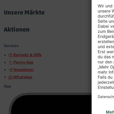
Akkordeon
öffnen/schließen
Unsere Märkte
Akkordeon
öffnen/schließen
Aktionen
Akkordeon
öffnen/schließen
Services
Kontakt & Hilfe
Penny App
Newsletter
WhatsApp
App