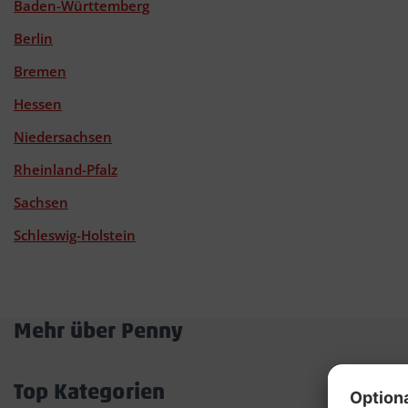
Baden-Württemberg
Berlin
Bremen
Hessen
Niedersachsen
Rheinland-Pfalz
Sachsen
Schleswig-Holstein
Mehr über Penny
Akkordeon
öffnen/schließen
Top Kategorien