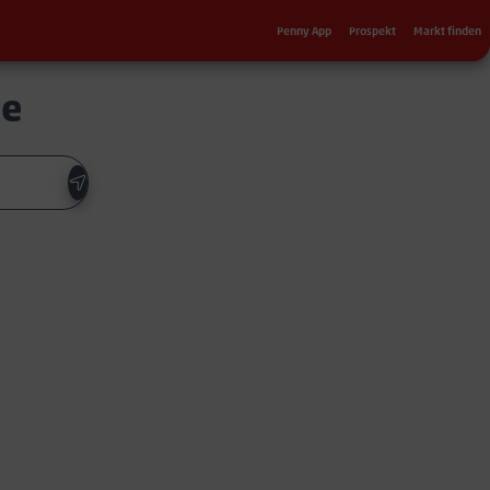
Sekundärnavigation
Penny App
Prospekt
Markt finden
de