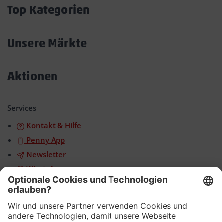
öffnen/schließen
Top Kategorien
Akkordeon
öffnen/schließen
Unsere Märkte
Akkordeon
öffnen/schließen
Aktionen
Akkordeon
öffnen/schließen
Services
Kontakt & Hilfe
Penny App
Newsletter
WhatsApp
App