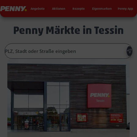
Seku
Penny
Angebote
Aktionen
Rezepte
Eigenmarken
Penny App
Penny Märkte in Tessin