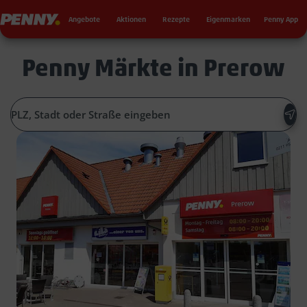
Seku
Penny
Angebote
Aktionen
Rezepte
Eigenmarken
Penny App
Penny Märkte in Prerow