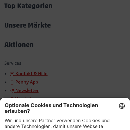
öffnen/schließen
Top Kategorien
Akkordeon
öffnen/schließen
Unsere Märkte
Akkordeon
öffnen/schließen
Aktionen
Akkordeon
öffnen/schließen
Services
Kontakt & Hilfe
Penny App
Newsletter
WhatsApp
App