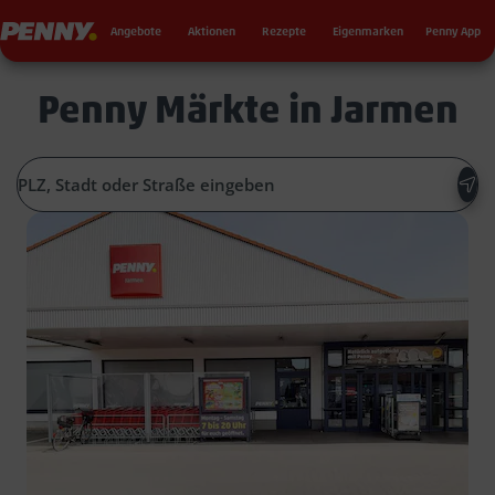
Seku
Penny
Angebote
Aktionen
Rezepte
Eigenmarken
Penny App
Penny Märkte in Jarmen