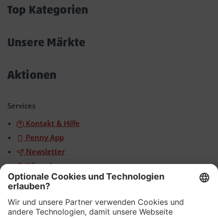
öffnen/schließen
Top Kategorien
Akkordeon
öffnen/schließen
Unsere Märkte
Akkordeon
öffnen/schließen
Aktionen
Akkordeon
öffnen/schließen
Services
Kontakt & Hilfe
Penny App
Newsletter
WhatsApp
App