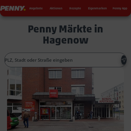
Seku
Penny
Angebote
Aktionen
Rezepte
Eigenmarken
Penny App
Penny Märkte in
Hagenow