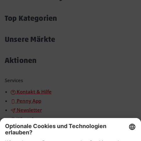
Akkordeon
öffnen/schließen
Top Kategorien
Akkordeon
öffnen/schließen
Unsere Märkte
Akkordeon
öffnen/schließen
Aktionen
Akkordeon
öffnen/schließen
Services
Kontakt & Hilfe
Penny App
Newsletter
WhatsApp
App