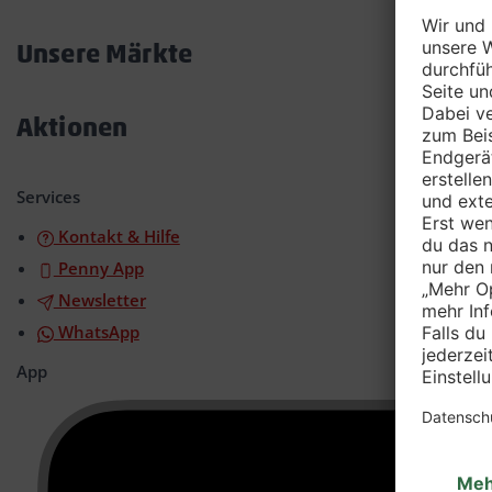
Akkordeon
öffnen/schließen
Unsere Märkte
Akkordeon
öffnen/schließen
Aktionen
Akkordeon
öffnen/schließen
Services
Kontakt & Hilfe
Penny App
Newsletter
WhatsApp
App