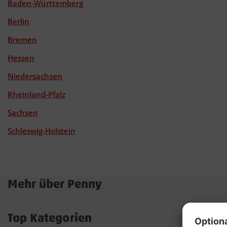
Baden-Württemberg
Berlin
Bremen
Hessen
Niedersachsen
Rheinland-Pfalz
Sachsen
Schleswig-Holstein
Mehr über Penny
Akkordeon
öffnen/schließen
Top Kategorien