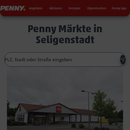
Seku
Penny
Angebote
Aktionen
Rezepte
Eigenmarken
Penny App
Penny Märkte in
Seligenstadt