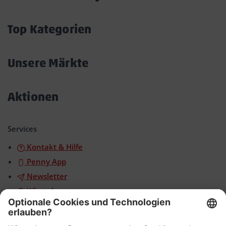
Akkordeon
öffnen/schließen
Top Kategorien
Akkordeon
öffnen/schließen
Unsere Märkte
Akkordeon
öffnen/schließen
Aktionen
Akkordeon
öffnen/schließen
Services
Kontakt & Hilfe
Penny App
Newsletter
WhatsApp
App