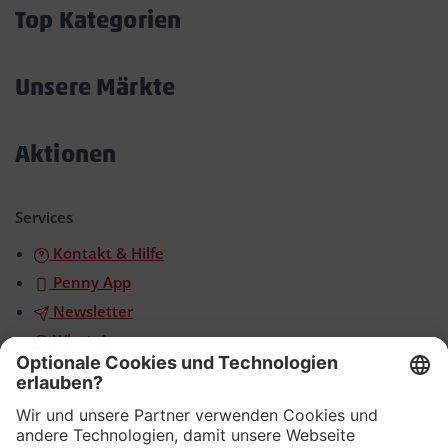
öffnen/schließen
Top Kategorien
Akkordeon
öffnen/schließen
Unsere Märkte
Akkordeon
öffnen/schließen
Aktionen
Akkordeon
öffnen/schließen
Services
Kontakt & Hilfe
Penny App
Newsletter
WhatsApp
App