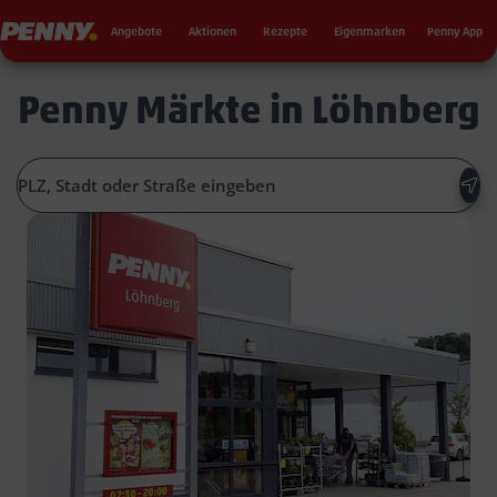
Seku
Penny
Angebote
Aktionen
Rezepte
Eigenmarken
Penny App
Penny Märkte in Löhnberg