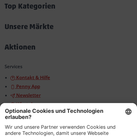
öffnen/schließen
Top Kategorien
Akkordeon
öffnen/schließen
Unsere Märkte
Akkordeon
öffnen/schließen
Aktionen
Akkordeon
öffnen/schließen
Services
Kontakt & Hilfe
Penny App
Newsletter
WhatsApp
App