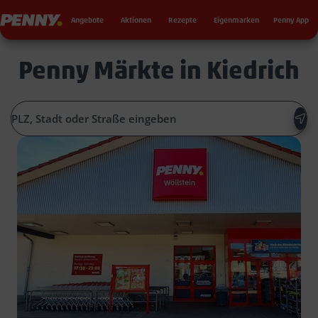
Seku
Penny
Angebote
Aktionen
Rezepte
Eigenmarken
Penny App
Penny Märkte in Kiedrich