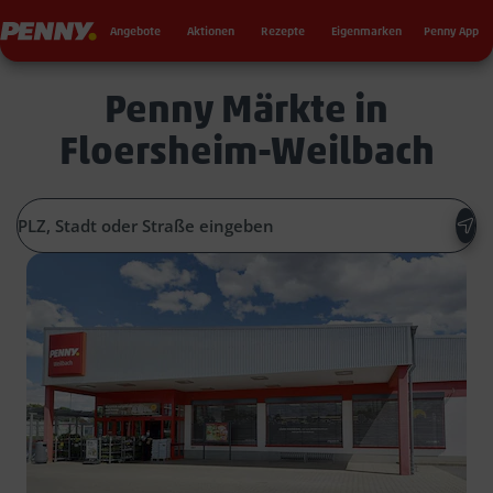
Seku
Penny
Angebote
Aktionen
Rezepte
Eigenmarken
Penny App
Penny Märkte in
Floersheim-Weilbach