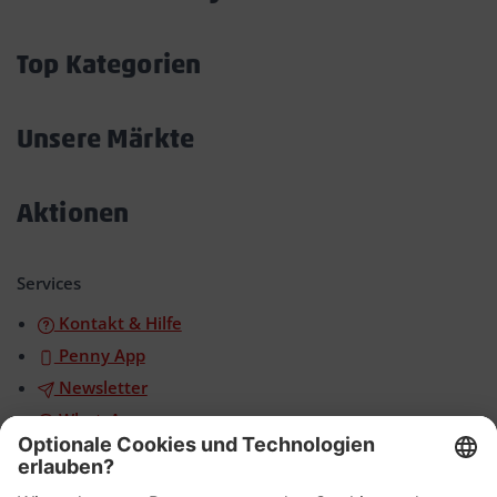
Akkordeon
öffnen/schließen
Top Kategorien
Akkordeon
öffnen/schließen
Unsere Märkte
Akkordeon
öffnen/schließen
Aktionen
Akkordeon
öffnen/schließen
Services
Kontakt & Hilfe
Penny App
Newsletter
WhatsApp
App